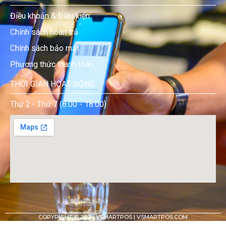
Điều khoản & Điều kiện
Chính sách hoàn trả
Chính sách bảo mật
Phương thức thanh toán
THỜI GIAN HOẠT ĐỘNG
Thứ 2 - Thứ 7 (8:00 - 18:00)
COPYRIGHT © 2026
VSMARTPOS | VSMARTPOS.COM