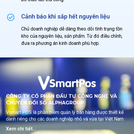
Cảnh báo khi sắp hết nguyên liệu
Chủ doanh nghiệp dễ dàng theo dõi tình trạng tồn
kho của nguyên liệu, sản phẩm. Từ đó điều chỉnh,
đưa ra phương án kinh doanh phù hợp.
CÔNG TY CỔ PHẦN ĐẦU TƯ CÔNG NGHỆ VÀ
CHUYỂN ĐỔI SỐ ALPHAGROUP
Vsmart POS là phần mềm quản lý bán hàng được thiết kế
dành riêng cho các doanh nghiệp nhỏ và vừa tại Việt Nam.
Xem chi tiết...