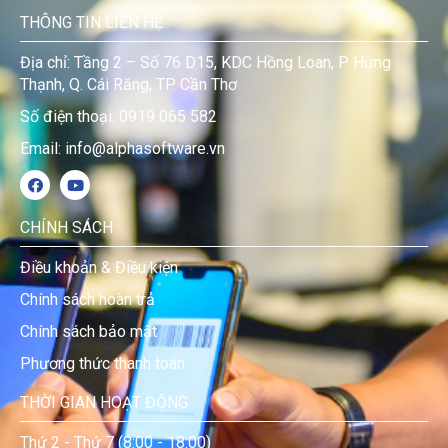
THÔNG TIN LIÊN HỆ
Địa chỉ: Tầng 2 – Số 76 D15, KDC Hồng Loan, P. Hưng
Thạnh, Q. Cái Răng, TP. Cần Thơ
Số điện thoại: 0919 065 582
Email: info@alphasoftware.vn
CHÍNH SÁCH
Điều khoản & Điều kiện
Chính sách hoàn trả
Chính sách bảo mật
Phương thức thanh toán
THỜI GIAN HOẠT ĐỘNG
Thứ 2 - Thứ 7 (8:00 - 18:00)