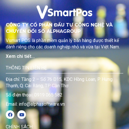
CÔNG TY CỔ PHẦN ĐẦU TƯ CÔNG NGHỆ VÀ
CHUYỂN ĐỔI SỐ ALPHAGROUP
Vsmart POS là phần mềm quản lý bán hàng được thiết kế
dành riêng cho các doanh nghiệp nhỏ và vừa tại Việt Nam.
Xem chi tiết...
THÔNG TIN LIÊN HỆ
Địa chỉ: Tầng 2 – Số 76 D15, KDC Hồng Loan, P. Hưng
Thạnh, Q. Cái Răng, TP. Cần Thơ
Số điện thoại: 0919 065 582
Email: info@alphasoftware.vn
CHÍNH SÁCH