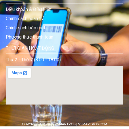
Điều khoản & Điều kiện
Chính sách hoàn trả
Chính sách bảo mật
Phương thức thanh toán
THỜI GIAN HOẠT ĐỘNG
Thứ 2 - Thứ 7 (8:00 - 18:00)
COPYRIGHT © 2026
VSMARTPOS | VSMARTPOS.COM